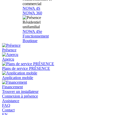
commercial
NOWA 4S
NOWA 360
Résidentiel
unifamilial
NOWA 4Se
Fonctionnement
Boutique
Présence
Aperçu
Plans de service PRÉSENCE
Application mobile
Financement
Trouver un installateur
Connexion à présence
Assistance
FAQ
Contact
EN