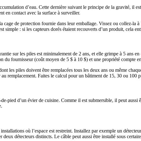
ccumulation d’eau. Cette dernière suivant le principe de la gravité, il e
nt en contact avec la surface à surveiller.
r la cage de protection fournie dans leur emballage. Vissez ou collez-la à
st simple : si les capteurs dorés étaient recouverts d’un produit, cela entr
 garantie sur les piles est minimalement de 2 ans, et elle grimpe à 5 
ion du fournisseur (coût moyen de 5 $ à 10 $) et une propriété compte 
nt les piles doivent être remplacées tous les deux ans ou même chaque
uer au remplacement. Faites le calcul pour un bâtiment de 15, 30 ou 100 
-de-pied d’un évier de cuisine. Comme il est submersible, il peut auss
e.
 installations où l’espace est restreint. Installez par exemple un détecte
er deux détecteurs distincts. Le câble peut aussi être installé sous certai