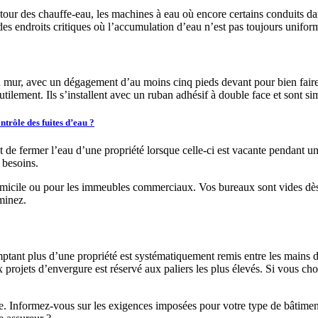
tour des chauffe-eau, les machines à eau où encore certains conduits dan
à des endroits critiques où l’accumulation d’eau n’est pas toujours unifor
 mur, avec un dégagement d’au moins cinq pieds devant pour bien faire 
utilement. Ils s’installent avec un ruban adhésif à double face et sont 
trôle des fuites d’eau ?
rmer l’eau d’une propriété lorsque celle-ci est vacante pendant une p
s besoins.
domicile ou pour les immeubles commerciaux. Vos bureaux sont vides dès 1
minez.
ant plus d’une propriété est systématiquement remis entre les mains d’u
s aux projets d’envergure est réservé aux paliers les plus élevés. Si vo
utre. Informez-vous sur les exigences imposées pour votre type de bâtime