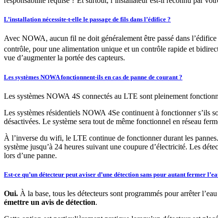
responsabilité requise ? Et surtout, l’installateur est-il reconnu par vot
L’installation nécessite-t-elle le passage de fils dans l’édifice ?
Avec NOWA, aucun fil ne doit généralement être passé dans l’édifice sa
contrôle, pour une alimentation unique et un contrôle rapide et bidirec
vue d’augmenter la portée des capteurs.
Les systèmes NOWA fonctionnent-ils en cas de panne de courant ?
Les systèmes NOWA 4S connectés au LTE sont pleinement fonctionnels s
Les systèmes résidentiels NOWA 4Se continuent à fonctionner s’ils son
désactivées. Le système sera tout de même fonctionnel en réseau ferm
À l’inverse du wifi, le LTE continue de fonctionner durant les pannes.
système jusqu’à 24 heures suivant une coupure d’électricité. Les détect
lors d’une panne.
Est-ce qu’un détecteur peut aviser d’une détection sans pour autant fermer l’ea
Oui.
À la base, tous les détecteurs sont programmés pour arrêter l’eau
émettre un avis de détection
.