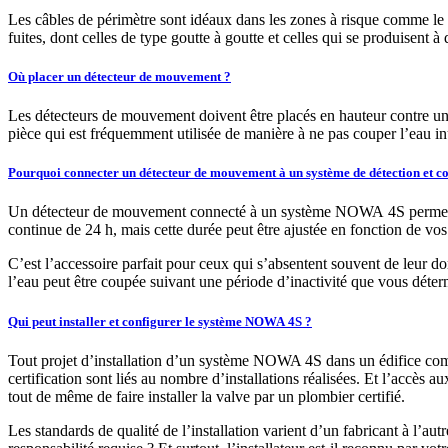
Les câbles de périmètre sont idéaux dans les zones à risque comme le 
fuites, dont celles de type goutte à goutte et celles qui se produisent 
Où placer un détecteur de mouvement ?
Les détecteurs de mouvement doivent être placés en hauteur contre un
pièce qui est fréquemment utilisée de manière à ne pas couper l’eau in
Pourquoi connecter un détecteur de mouvement à un système de détection et con
Un détecteur de mouvement connecté à un système NOWA 4S permet de fe
continue de 24 h, mais cette durée peut être ajustée en fonction de vo
C’est l’accessoire parfait pour ceux qui s’absentent souvent de leur 
l’eau peut être coupée suivant une période d’inactivité que vous déter
Qui peut installer et configurer le système NOWA 4S ?
Tout projet d’installation d’un système NOWA 4S dans un édifice compt
certification sont liés au nombre d’installations réalisées. Et l’accè
tout de même de faire installer la valve par un plombier certifié.
Les standards de qualité de l’installation varient d’un fabricant à l’a