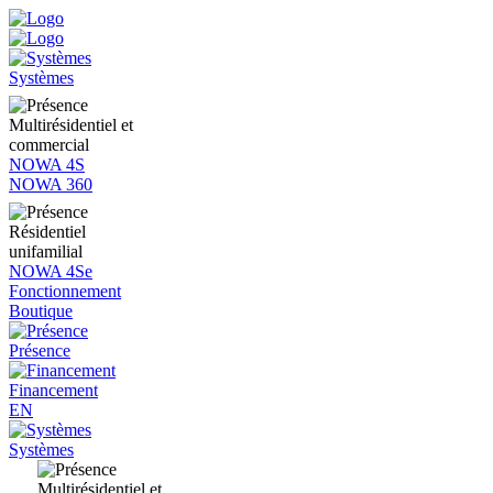
Systèmes
Multirésidentiel et
commercial
NOWA 4S
NOWA 360
Résidentiel
unifamilial
NOWA 4Se
Fonctionnement
Boutique
Présence
Financement
EN
Systèmes
Multirésidentiel et